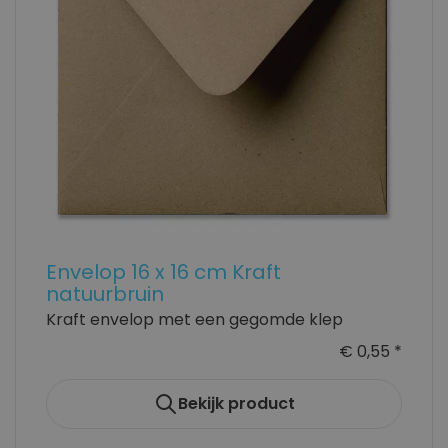
Envelop 16 x 16 cm Kraft
natuurbruin
Kraft envelop met een gegomde klep
€ 0,55 *
Bekijk product