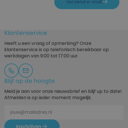
Verzend e-mail
cm
19 x
19
cm
Enveloppen bedrukken vanaf 1 stuk
22
Klantenservice
x
22
Heeft u een vraag of opmerking? Onze
cm
klantenservice is op telefonisch bereikbaar op
22
werkdagen van 9:00 tot 17:00 uur.
x
31,2
cm
24
Blijf op de hoogte
x
Meld je aan voor onze nieuwsbrief en blijf up to date!
24
Afmelden is op ieder moment mogelijk.
cm
Inschrijven