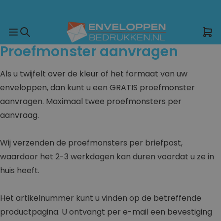
Snelle levering in heel Nederland
Terug naar
Terug naar
Terug naar
Terug naar
Terug naar
Etiketten
Proefmonster aanvragen
alle
alle
alle
alle
alle
&
categorieën
categorieën
categorieën
categorieën
categorieën
Sluitzegels
Witte
Gekleurde
Metallic
Duurzame
Etiketten
Etiketten
Als u twijfelt over de kleur of het formaat van uw
enveloppen
enveloppen
enveloppen
enveloppen
&
&
enveloppen, dan kunt u een GRATIS proefmonster
Sluitzegels
Sluitzegels
10
11 x
11 x
11 x
aanvragen. Maximaal twee proefmonsters per
x 19
15,6
15,6
15,6
Adresetiketten
Eigen
aanvraag.
cm
cm
cm
cm
ontwerp
Sluitzegels
10,3
11 x
11 x
11 x
sluitzegel
x 16
22
22
22
drukken
Wij verzenden de proefmonsters per briefpost,
cm
cm
cm
cm
Geboorte
waardoor het 2-3 werkdagen kan duren voordat u ze in
11 x
12 x
12 x
12 x
Huwelijk
huis heeft.
15,6
18
18
18
Kerst
cm
cm
cm
cm
Hartje
11 x
12,5
12,5
12,5
Het artikelnummer kunt u vinden op de betreffende
Bedankt
22
x
x
x
Verjaardag
productpagina. U ontvangt per e-mail een bevestiging
cm
17,6
17,6
17,6