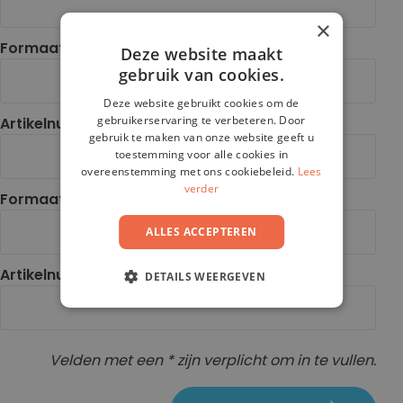
cm
19 x
×
19
14,5
Formaat en kleur 1e proefmonster *
cm
x
Deze website maakt
20
22
gebruik van cookies.
cm
x
Deze website gebruikt cookies om de
22
15
gebruikerservaring te verbeteren. Door
Artikelnummer 1e proefmonster *
cm
x
gebruik te maken van onze website geeft u
15
22
toestemming voor alle cookies in
cm
x
overeenstemming met ons cookiebeleid.
Lees
verder
31,2
15,6
Formaat en kleur 2e proefmonster
cm
x
22
ALLES ACCEPTEREN
cm
16
Artikelnummer 2e proefmonster
DETAILS WEERGEVEN
x
16
cm
17
Velden met een * zijn verplicht om in te vullen.
x
17